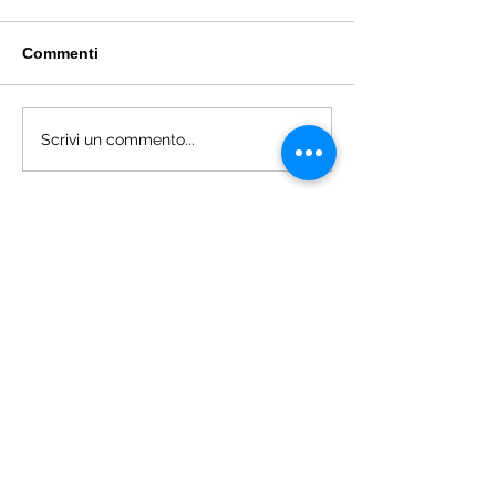
Commenti
Bitcoin (BTC)
Ethereum (ETH
Scrivi un commento...