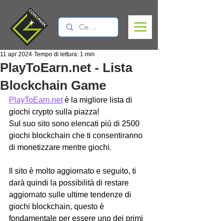
11 apr 2024
Tempo di lettura: 1 min
PlayToEarn.net - Lista
Blockchain Game
PlayToEarn.net
 è la migliore lista di 
giochi crypto sulla piazza!
Sul suo sito sono elencati più di 2500 
giochi blockchain che ti consentiranno 
di monetizzare mentre giochi.
Il sito è molto aggiornato e seguito, ti 
darà quindi la possibilità di restare 
aggiornato sulle ultime tendenze di 
giochi blockchain, questo è 
fondamentale per essere uno dei primi 