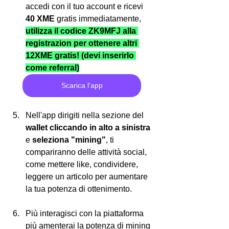
accedi con il tuo account e ricevi 
40 XME
 gratis immediatamente, 
utilizza il codice ZK9MFJ alla 
registrazion per ottenere altri 
12XME gratis! (devi inserirlo 
come referral)
Scarica l'app
Nell'app dirigiti nella sezione del 
wallet cliccando in alto a sinistra
e 
seleziona "mining"
, ti 
compariranno delle attività social, 
come mettere like, condividere, 
leggere un articolo per aumentare 
la tua potenza di ottenimento.
Più interagisci con la piattaforma 
più amenterai la potenza di mining 