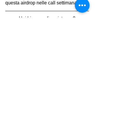
questa airdrop nelle call settimanali!
Hai bisogno di assistenza?
Entra nella nostra chat telegram di 
supporto!
Mostra tutti
Post recenti