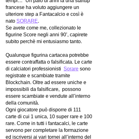
tempi…” Un paio di anni fa una startup 
francese ha voluto aggiungere un 
ulteriore step a Fantacalcio e così è 
nato 
SORARE
.  
Se avete come me, collezionato le 
figurine Score negli anni 90’, capirete 
subito perchè mi entusiasmo tanto. 
Qualunque figurina cartacea potrebbe 
essere contraffatta o falsificata. Le carte 
di calciatori professionisti  
Sorare
 sono 
registrate e scambiate tramite 
Blockchain. Oltre ad essere uniche e 
impossibili da falsificare,  possono 
essere scambiate e vendute all’interno 
della comunità.
Ogni giocatore può disporre di 111 
carte di cui 1 unica, 10 super rare e 100 
rare. Come in tutti i fantacalci, le carte 
servono per completare la formazione 
ed iscriversi ai vari tornei all’interno del 