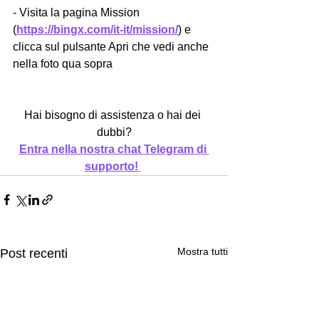
- Visita la pagina Mission 
(
https://bingx.com/it-it/mission/
) e 
clicca sul pulsante Apri che vedi anche 
nella foto qua sopra
Hai bisogno di assistenza o hai dei 
dubbi?
Entra nella nostra chat Telegram di 
supporto! 
Mostra tutti
Post recenti