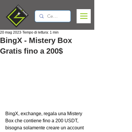
20 mag 2023
Tempo di lettura: 1 min
BingX - Mistery Box
Gratis fino a 200$
BingX, exchange, regala una Mistery 
Box che contiene fino a 200 USDT, 
bisogna solamente creare un account 