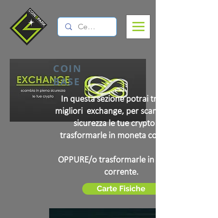
COIN
BASE
In questa sezione potrai trovare i
migliori exchange, per scambiare in
sicurezza le tue crypto e/o
trasformarle in moneta corrente.
OPPURE/o trasformarle in moneta
corrente.
Carte Fisiche