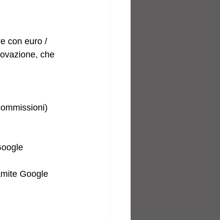
re con euro / 
provazione, che 
 commissioni)
Google 
ramite Google 