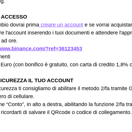
ng.
E ACCESSO
mbio dovrai prima
 creare un account
 e se vorrai acquista
care l'account inserendo i tuoi documenti e attendere l'ap
 ad ore.
/www.binance.com/?ref=36123453
menti
Euro (con bonifico è gratuito, con carta di credito 1,8%
SICUREZZA IL TUO ACCOUNT
rezza ti consigliamo di abilitare il metodo 2/fa tramite 
o di cellulare.
 “Conto”, in alto a destra, abilitando la funzione 2/fa t
 ricordarti di salvare il QRcode o codice di collegamento.