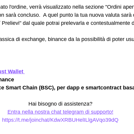
ato l'ordine, verrà visualizzato nella sezione "Ordini apert
n sarà concluso.  A quel punto la tua nuova valuta sarà d
 Prelievi" dal quale potrai prelevarla e contestualmente d
assica di exchange, binance da la possibilità di poter usufr
ust Wallet 
inance
ce Smart Chain (BSC), per dapp e smartcontract bas
Hai bisogno di assistenza? 
Entra nella nostra chat telegram di supporto!
https://t.me/joinchat/KdwXRBUHelILlgAVqo39dQ