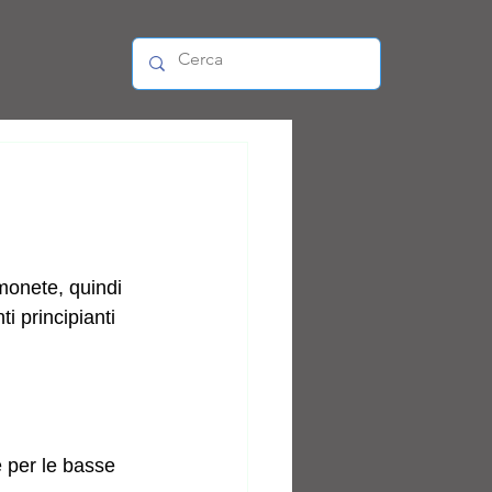
monete, quindi 
i principianti 
e per le basse 