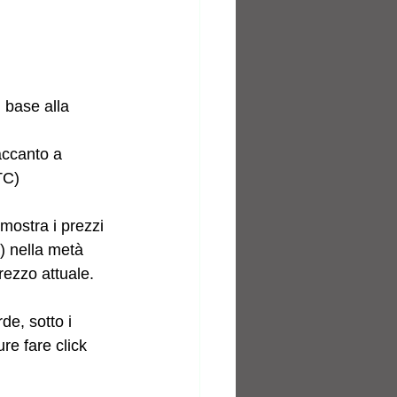
 base alla 
accanto a 
TC)
mostra i prezzi 
e) nella metà 
prezzo attuale.
de, sotto i 
re fare click 