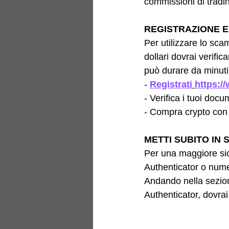
commissioni di tradi
REGISTRAZIONE 
Per utilizzare lo sca
dollari dovrai verifi
può durare da minuti
- 
Registrati
https:/
- Verifica i tuoi docu
- Compra crypto con 
METTI SUBITO IN 
Per una maggiore sicu
Authenticator o numer
Andando nella sezione
Authenticator, dovrai