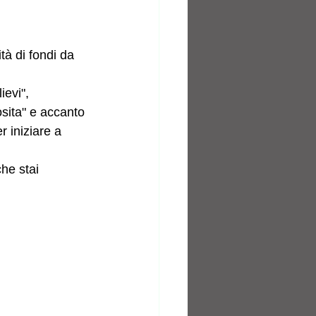
tà di fondi da 
ievi", 
osita" e accanto 
r iniziare a 
he stai 