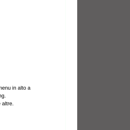
menu in alto a 
g.  
e altre.