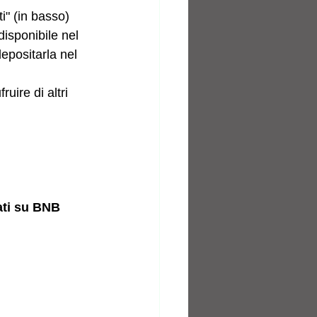
i" (in basso) 
isponibile nel 
epositarla nel 
uire di altri 
ati su BNB