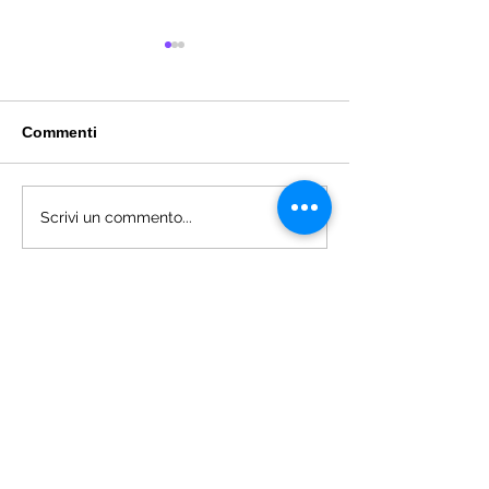
Commenti
KuCoin - Exch
Bibox Exchange -
Scrivi un commento...
Interessi - Trading Bot