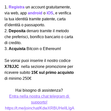
1. 
Registra
 un account gratuitamente, 
via web, app 
android
 o
iOS
, e verifica 
la tua identità tramite patente, carta 
d'identità o passaporto.
2. 
Deposita
 denaro tramite il metodo 
che preferisci, bonifico bancario o carta 
di credito.
3. 
Acquista
 Bitcoin o Ethereum!
Se vorrai puoi inserire il nostro codice 
X78JJC
  nella sezione promozione per 
ricevere subito 
15€ sul primo acquisto
di minimo 250€
Hai bisogno di assistenza? 
Entra nella nostra chat telegram di 
supporto!
https://t.me/joinchat/KdwXRBUHelILlgA