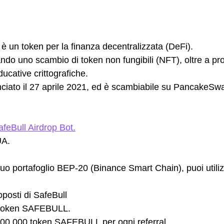
l è un token per la finanza decentralizzata (DeFi). 
ndo uno scambio di token non fungibili (NFT), oltre a prog
cative crittografiche. 
ciato il 27 aprile 2021, ed è scambiabile su PancakeSw
afeBull Airdrop Bot.
UA.
el tuo portafoglio BEP-20 (Binance Smart Chain), puoi utiliz
roposti di SafeBull
0 token SAFEBULL.
200.000 token SAFEBULL per ogni referral.