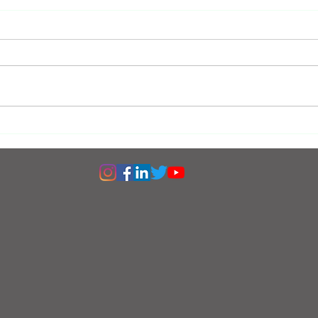
ARC8 - Guadagna GMEE
Star
Gratis
STA