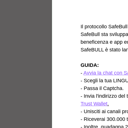
Il protocollo SafeBul
SafeBull sta sviluppa
beneficenza e app edu
SafeBULL è stato lan
GUIDA:
- 
Avvia la chat con S
- Scegli la tua LING
- Passa il Captcha.
- Invia l'indirizzo d
Trust Wallet
.
- Unisciti ai canali p
- Riceverai 300.00
- Inoltre, guadagna 