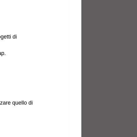
etti di 
ap.
zare quello di 