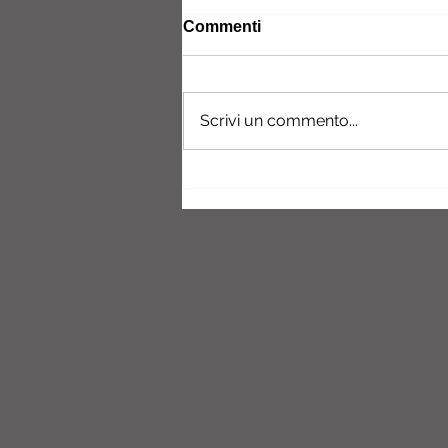
Commenti
Scrivi un commento...
PhunToken - PHTK gratis