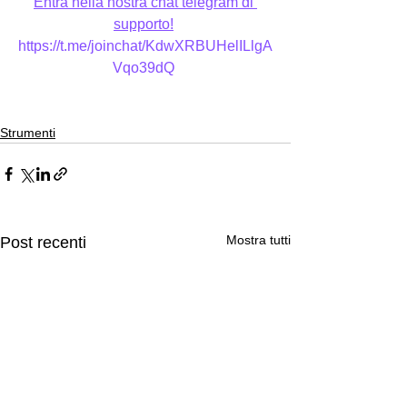
Entra nella nostra chat telegram di 
supporto!
https://t.me/joinchat/KdwXRBUHelILlgA
Vqo39dQ
Strumenti
Mostra tutti
Post recenti