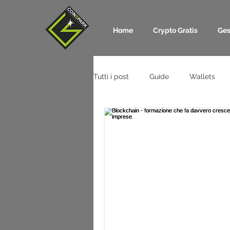
Home
Crypto Gratis
Ges
Tutti i post
Guide
Wallets
Blockchain Game
Card
Tecnologie
Imprese e Mercat