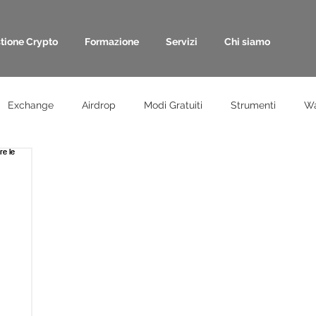
tione Crypto
Formazione
Servizi
Chi siamo
Exchange
Airdrop
Modi Gratuiti
Strumenti
Wa
Blog
Rendite automatiche
Interessi sui depositi
Stak
i
Formazione
Smartphone