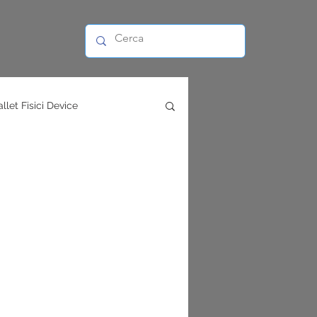
llet Fisici Device
ing
Bot trading