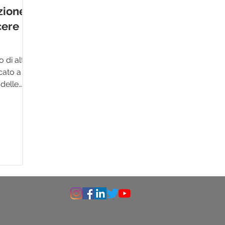
zione
ere le
 di alta
cato a
 delle
e le...