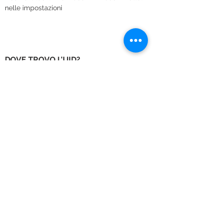
nelle impostazioni
DOVE TROVO L'UID?
Fai login a kucoin e in alto a destra sotto il 
tuo profilo troverai l'UID, copialo e incollalo 
su Pubblish0x
2. Prelievi on Chain
Prelievi in catena di ETH, AMPL, USDC e 
SPOT:
 Ogni settimana ( fintanto che i prezzi 
del gas lo consentono, il che significa < 20 