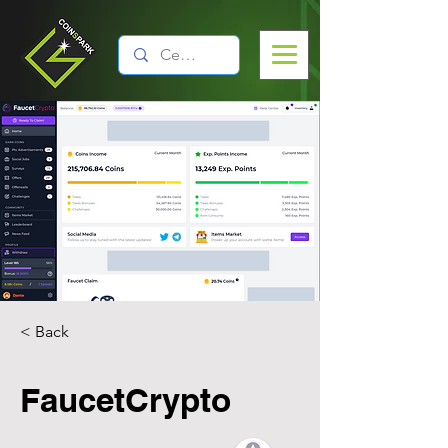
< Back
FaucetCrypto